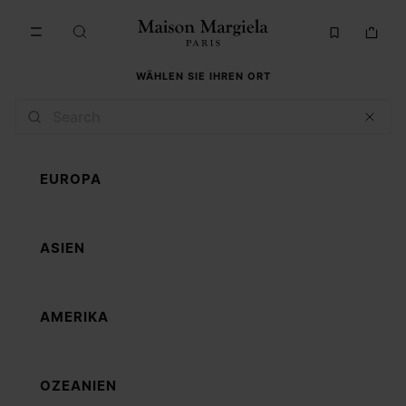
Zum Hauptinhalt gehen
Zur Navigation in der Fußzeile spri
WÄHLEN SIE IHREN ORT
EUROPA
ASIEN
AMERIKA
OZEANIEN