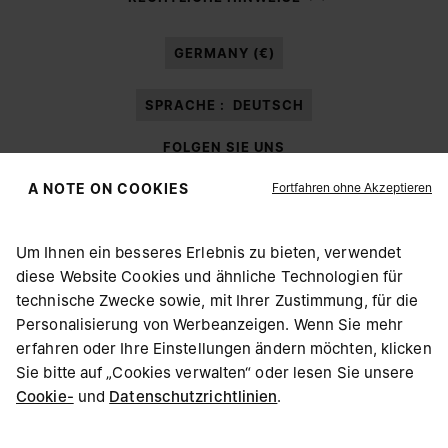
meiner personenbezogenen Daten durch Margiela S.A.S.U. zu
Marketing*
-Zwecken laut Abschnitt 3.1.b) der Datenschutzerklärung ein.
GERMANY (€)
SPRACHE :
DEUTSCH
FOLGEN SIE UNS
Fortfahren ohne Akzeptieren
A NOTE ON COOKIES
Um Ihnen ein besseres Erlebnis zu bieten, verwendet
diese Website Cookies und ähnliche Technologien für
Maison Margiela
MM6
technische Zwecke sowie, mit Ihrer Zustimmung, für die
WÄHLEN SIE IHREN AUFENTHALTSORT
Personalisierung von Werbeanzeigen. Wenn Sie mehr
erfahren oder Ihre Einstellungen ändern möchten, klicken
Sie bitte auf „Cookies verwalten“ oder lesen Sie unsere
Offenbar sind Sie in United States. Möchten Sie Ihren
Cookie-
und
Datenschutzrichtlinien
Maison Margiela ist Mitglied von OTB
.
Aufenthaltsort berichtigen?
Maison Margiela unterstützt die Stiftung OTB
Karriere