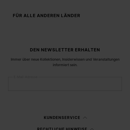
FÜR ALLE ANDEREN LÄNDER
Fußzeile der Website
DEN NEWSLETTER ERHALTEN
Immer über neue Kollektionen, Insiderwissen und Veranstaltungen
informiert sein.
E-Mail-Adresse
Anmelden
Frau
Mann
Keine Angabe
KUNDENSERVICE
Ich habe die
Datenschutzerklärung
gelesen und willige in die Verarbeitung
RECHTLICHE HINWEISE