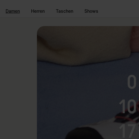
Zum Hauptinhalt gehen
Zur Navigation in der Fußzeile spri
Damen
Herren
Taschen
Shows