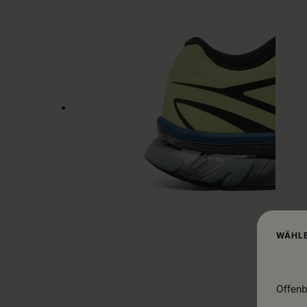
WÄHLE
Offenb