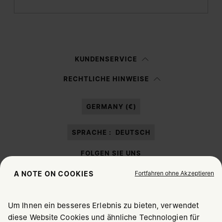
Anmelden
Frau
Mann
Keine Angabe
KUNDENSERVICE
Ich habe die
Datenschutzerklärung
gelesen und willige in die Verarbeitung
RECHTLICHE HINWEISE
meiner personenbezogenen Daten durch Margiela S.A.S.U. zu
Marketing*
-Zwecken laut Abschnitt 3.1.b) der Datenschutzerklärung ein.
GERMANY (€)
SPRACHE :
DEUTSCH
FOLGEN SIE UNS
Fortfahren ohne Akzeptieren
A NOTE ON COOKIES
Um Ihnen ein besseres Erlebnis zu bieten, verwendet
diese Website Cookies und ähnliche Technologien für
Maison Margiela
MM6