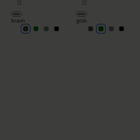
MM6
MM6
braun
grün
braun
braun
braun
braun
grün
grün
grün
grün