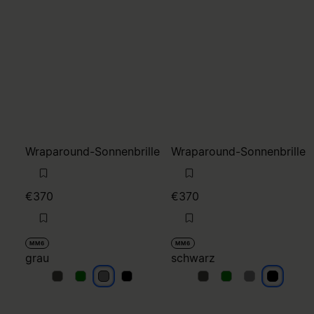
Wraparound-Sonnenbrille
Wraparound-Sonnenbrille
€370
€370
MM6
MM6
grau
schwarz
grau
grau
grau
grau
schwarz
schwarz
schwarz
schwarz