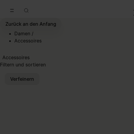
Zum Hauptinhalt gehen
Zur Navigation in der Fußzeile spri
Zurück an den Anfang
Damen
/
Accessoires
Accessoires
Filtern und sortieren
Verfeinern