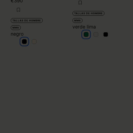
€390
TALLAS DE HOMBRE
TALLAS DE HOMBRE
MM6
verde lima
MM6
negro
verde lima
verde lima
verde lima
negro
negro