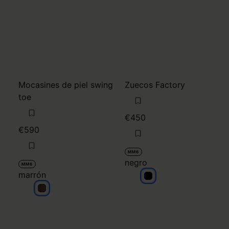
Mocasines de piel swing
Zuecos Factory
toe
€450
€590
MM6
negro
MM6
marrón
negro
marrón