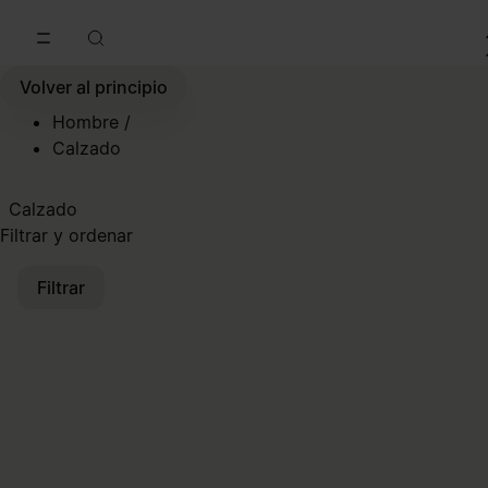
Ir al contenido principal
Ir al pie de página
Volver al principio
Hombre
/
Calzado
Calzado
Filtrar y ordenar
Filtrar