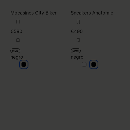
Mocasines City Biker
Sneakers Anatomic
€590
€490
MM6
MM6
negro
negro
negro
negro
negro