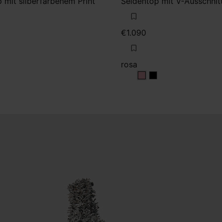
mit silberfarbenem Print
Seidentop mit V-Ausschnit
€1.090
rosa
wash
rosa
rosa