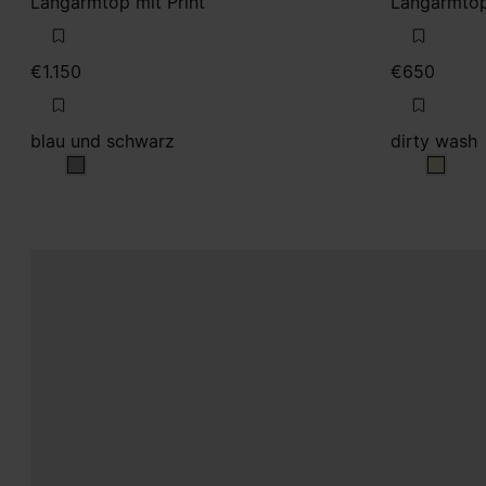
Langarmtop mit Print
Langarmtop 
€1.150
€650
blau und schwarz
dirty wash
blau und schwarz
dirty 