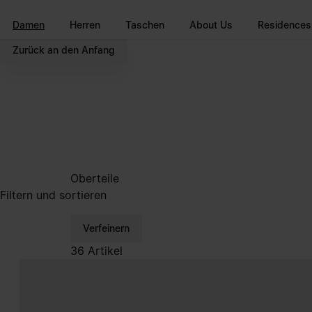
Zum Hauptinhalt gehen
Zur Navigation in der Fußzeile spri
Damen
Herren
Taschen
About Us
Residences
Zurück an den Anfang
Oberteile
Filtern und sortieren
Verfeinern
36 Artikel