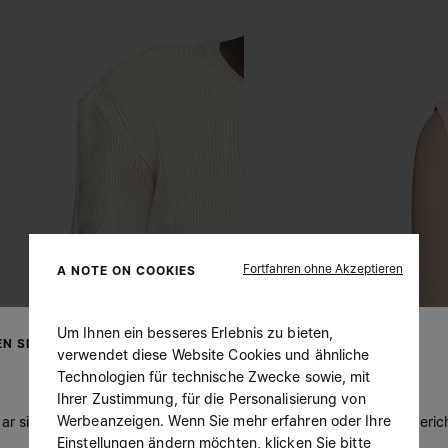
Fortfahren ohne Akzeptieren
A NOTE ON COOKIES
Um Ihnen ein besseres Erlebnis zu bieten,
N SIE IHREN AUFENTHALTSORT
verwendet diese Website Cookies und ähnliche
Technologien für technische Zwecke sowie, mit
Ihrer Zustimmung, für die Personalisierung von
Werbeanzeigen. Wenn Sie mehr erfahren oder Ihre
ar sind Sie in United States. Möchten Sie Ihren Aufenthaltsort beric
Einstellungen ändern möchten, klicken Sie bitte