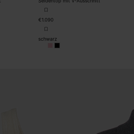
t
Seidentop mit V-Ausschnitt
€1.090
schwarz
schwarz
schwarz