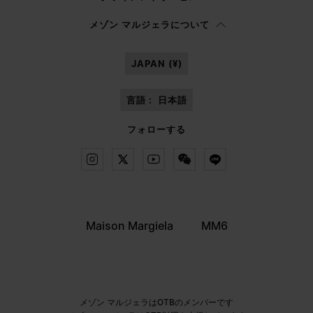
プライバシーポリシー
を読み、私はマルジェラ S.A.S.U. が
プライバシーポリ
メゾン マルジェラについて
シー
の 3.1.b) 項に記載されたマーケティング*目的のために私の個人データを
処理することを承認します。
JAPAN (¥)
言語 :
日本語
フォローする
Maison Margiela
MM6
メゾン マルジェラはOTBのメンバーです