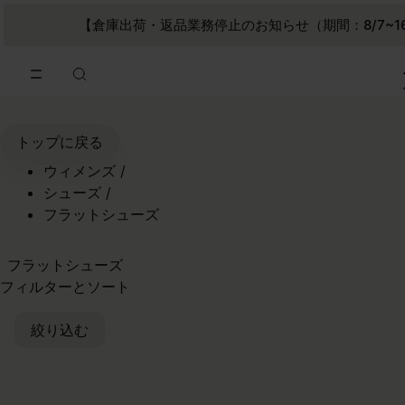
メインコンテンツに進む
フッターナビゲーションへスキップ
【倉庫出荷・返品業務停止のお知らせ（期間：8/7~1
トップに戻る
ウィメンズ
/
シューズ
/
フラットシューズ
フラットシューズ
フィルターとソート
絞り込む