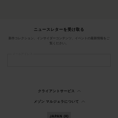
サイトフッター
ニュースレターを受け取る
新作コレクション、インサイダーコンテンツ、イベントの最新情報をご
覧ください。
メールアドレス
登録
する
ウィメンズ
メンズ
回答しない
クライアントサービス
プライバシーポリシー
を読み、私はマルジェラ S.A.S.U. が
プライバシーポリ
メゾン マルジェラについて
シー
の 3.1.b) 項に記載されたマーケティング*目的のために私の個人データを
処理することを承認します。
JAPAN (¥)