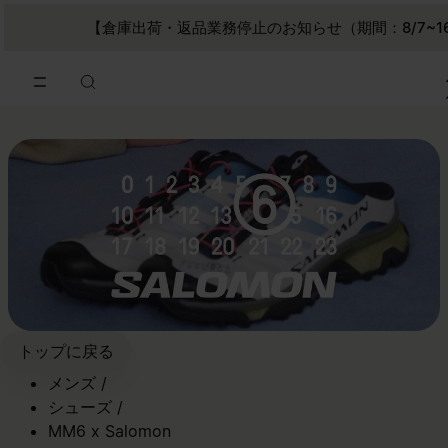
メインコンテンツに進む
フッターナビゲーションへスキップ
【倉庫出荷・返品業務停止のお知らせ（期間：8/7~1
トップに戻る
メンズ
/
シューズ
/
MM6 x Salomon