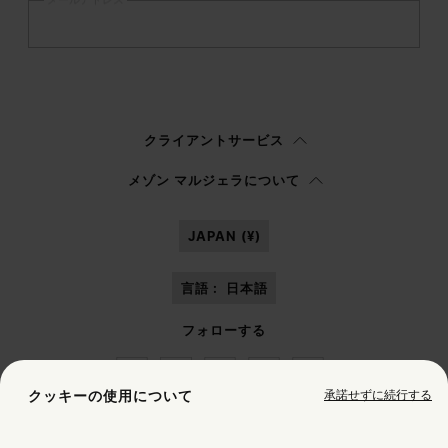
登録
する
ウィメンズ
メンズ
回答しない
クライアントサービス
プライバシーポリシー
を読み、私はマルジェラ S.A.S.U. が
プライバシーポリ
メゾン マルジェラについて
シー
の 3.1.b) 項に記載されたマーケティング*目的のために私の個人データを
処理することを承認します。
JAPAN (¥)
言語 :
日本語
フォローする
承諾せずに続行する
クッキーの使用について