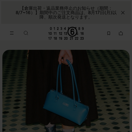
メインコンテンツに進む
フッターナビゲーションへスキップ
【倉庫出荷・返品業務停止のお知らせ（期間：
8/7~16）】期間中のご注文商品は、8月17日(月)以
降、順次発送となります。
MM6 | Maison Margiela公式